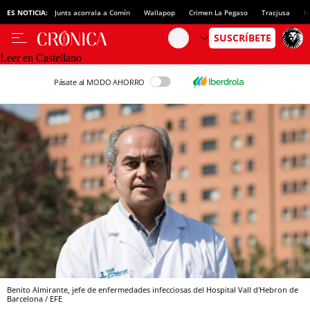
ES NOTICIA:
Junts acorrala a Comín
Wallapop
Crimen La Pegaso
Tracjusa
H
Leer en Castellano
Pásate al MODO AHORRO
Benito Almirante, jefe de enfermedades infecciosas del Hospital Vall d'Hebron de
Barcelona / EFE