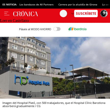
ES NOTICIA:
Los bandazos de AX Partners
Carrera por la alcaldía de Girona
La sec
Leer en Castellano
Pásate al MODO AHORRO
Imagen del Hospital Plató, con 500 trabajadores, que el Hospital Clínic Barcelona
absorberá gradualmente / CG