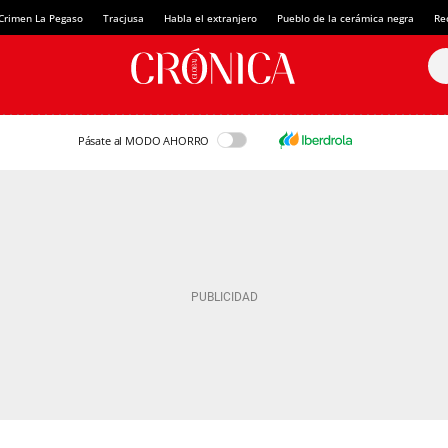
Crimen La Pegaso
Tracjusa
Habla el extranjero
Pueblo de la cerámica negra
Re
Pásate al MODO AHORRO