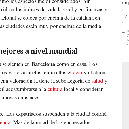
 como los aspectos mejor considerados. Sin
imp
rid
en los índices de vida laboral y en finanzas y
nacional se coloca por encima de la catalana en
s ciudades están muy por encima de la media
D
C
f
a
mejores a nivel mundial
Barcelona
s se sienten en
como en casa. Los
os varios aspectos, entre ellos el
ocio
y el clima,
na valoración la tiene la subcategoría de
salud
y
il acostumbrarse a la
cultura
local y consideran
 nuevas amistades.
e. Los expatriados suspenden a la ciudad condal
ienda
. Más de la mitad de los encuestados