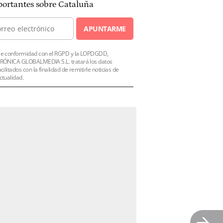
ortantes sobre Cataluña
APUNTARME
e conformidad con el RGPD y la LOPDGDD,
RÓNICA GLOBALMEDIA S.L. tratará los datos
acilitados con la finalidad de remitirle noticias de
ctualidad.