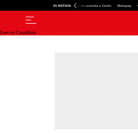
ES NOTICIA:
Junts acorrala a Comín
Wallapop
Leer en Castellano