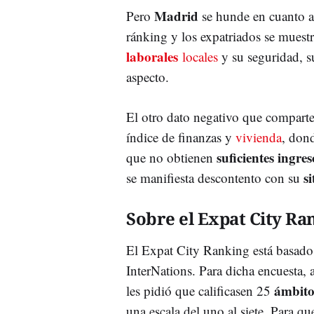
Madrid
Pero
se hunde en cuanto a 
ránking y los expatriados se mues
laborales
locales
y su seguridad, s
aspecto.
El otro dato negativo que compart
índice de finanzas y
vivienda
, don
suficientes ingres
que no obtienen
s
se manifiesta descontento con su
Sobre el Expat City Ra
El Expat City Ranking está basado
InterNations. Para dicha encuesta, 
ámbito
les pidió que calificasen 25
una escala del uno al siete. Para q