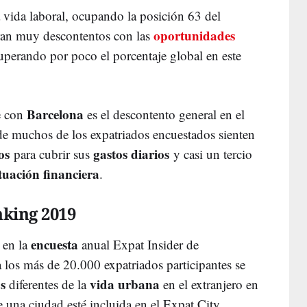
vida laboral, ocupando la posición 63 del
oportunidades
tran muy descontentos con las
uperando por poco el porcentaje global en este
Barcelona
e con
es el descontento general en el
de muchos de los expatriados encuestados sienten
os
gastos diarios
para cubrir sus
y casi un tercio
ituación financiera
.
nking 2019
encuesta
 en la
anual Expat Insider de
a los más de 20.000 expatriados participantes se
s
vida urbana
diferentes de la
en el extranjero en
ue una ciudad esté incluida en el Expat City