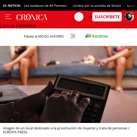
ES NOTICIA:
Los bandazos de AX Partners
Carrera por la alcaldía de Girona
La sec
Leer en Castellano
Pásate al MODO AHORRO
Imagen de un local destinado a la prostitución de mujeres y trata de personas /
EUROPA PRESS