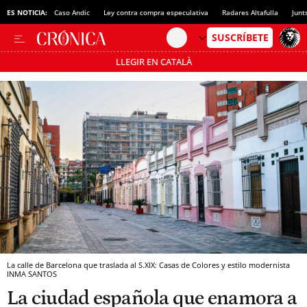
ES NOTICIA:
Caso Andic
Ley contra compra especulativa
Radares Altafulla
Junt
LLEGIR EN CATALÀ
Pásate al MODO AHORRO
La calle de Barcelona que traslada al S.XIX: Casas de Colores y estilo modernista
INMA SANTOS
La ciudad española que enamora a