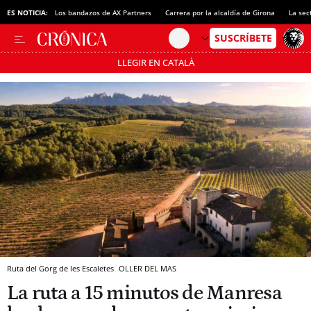
ES NOTICIA:
Los bandazos de AX Partners
Carrera por la alcaldía de Girona
La sec
LLEGIR EN CATALÀ
Pásate al MODO AHORRO
Ruta del Gorg de les Escaletes
OLLER DEL MAS
La ruta a 15 minutos de Manresa