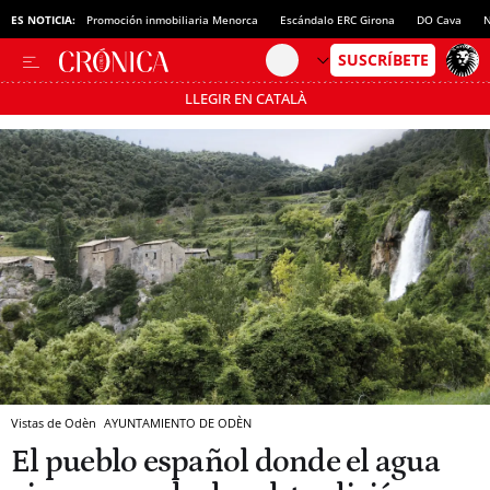
ES NOTICIA:
Promoción inmobiliaria Menorca
Escándalo ERC Girona
DO Cava
N
LLEGIR EN CATALÀ
Pásate al MODO AHORRO
Vistas de Odèn
AYUNTAMIENTO DE ODÈN
El pueblo español donde el agua