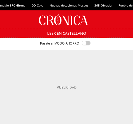
ándalo ERC Girona
DO Cava
Nuevas dotaciones Mossos
365 Obrador
Pueblo de
LEER EN CASTELLANO
Pásate al MODO AHORRO