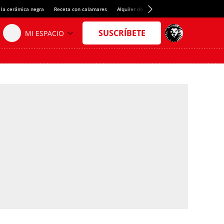
 la cerámica negra
Receta con calamares
Alquiler de habitaciones en España
Créd