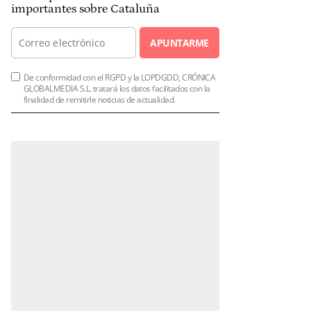
importantes sobre Cataluña
APUNTARME
De conformidad con el RGPD y la LOPDGDD, CRÓNICA
GLOBALMEDIA S.L. tratará los datos facilitados con la
finalidad de remitirle noticias de actualidad.