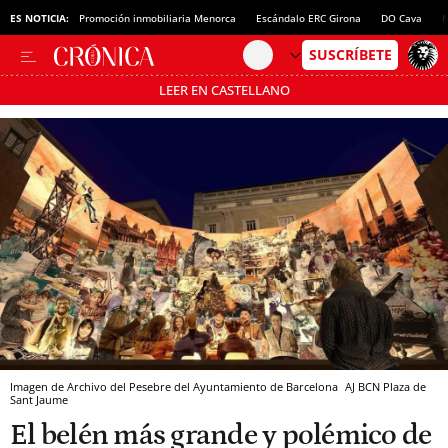
ES NOTICIA:
Promoción inmobiliaria Menorca
Escándalo ERC Girona
DO Cava
N
LEER EN CASTELLANO
Pásate al MODO AHORRO
Imagen de Archivo del Pesebre del Ayuntamiento de Barcelona
AJ BCN
Plaza de
Sant Jaume
El belén más grande y polémico de