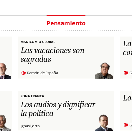
Pensamiento
La
MANICOMIO GLOBAL
Las vacaciones son
co
sagradas
Ramón de España
G
Lo
ZONA FRANCA
Los audios y dignificar
la política
G
Ignasi Jorro