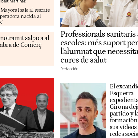
lbert Martínez
ayoral sale al rescate
operadora nacida al
s'
Professionals sanitaris 
notramit salpica al
escoles: més suport per
ambra de Comerç
l'alumnat que necessit
cures de salut
Redacción
El excandi
Esquerra
expedient
Girona dej
partido y l
formación
sus vídeos
redes socia