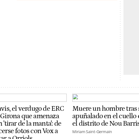
avis, el verdugo de ERC
Muere un hombre tras 
 Girona que amenaza
apuñalado en el cuello
 'tirar de la manta': de
el distrito de Nou Barri
cerse fotos con Vox a
Miriam Saint-Germain
ar a Orriols