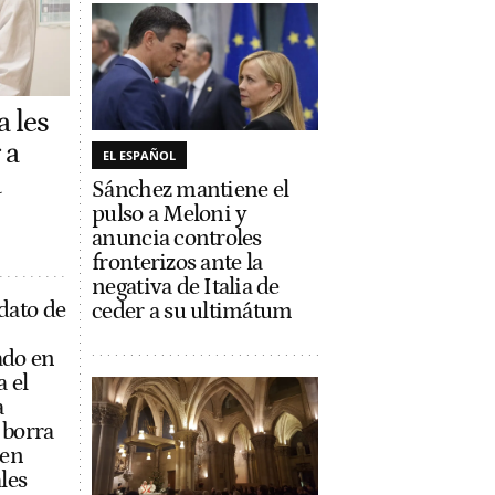
a les
 a
EL ESPAÑOL
a
Sánchez mantiene el
pulso a Meloni y
anuncia controles
fronterizos ante la
negativa de Italia de
dato de
ceder a su ultimátum
ado en
a el
a
 borra
 en
les