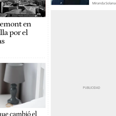
Miranda Solana
gdemont en
la por el
as
 que cambió el