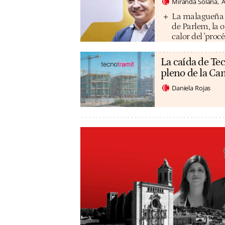
Miranda Solana
A
La malagueña M
de Parlem, la 
calor del 'procé
La caída de Tec
pleno de la C
Daniela Rojas