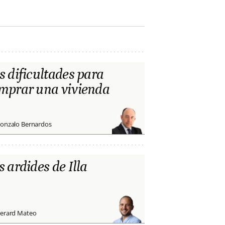
s dificultades para
mprar una vivienda
onzalo Bernardos
s ardides de Illa
erard Mateo