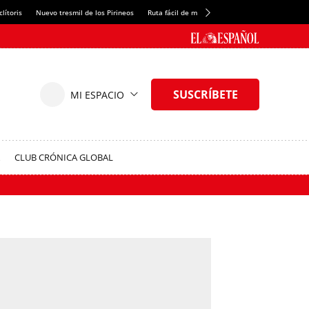
lítoris
Nuevo tresmil de los Pirineos
Ruta fácil de montaña
El arroz más meloso
CLUB CRÓNICA GLOBAL