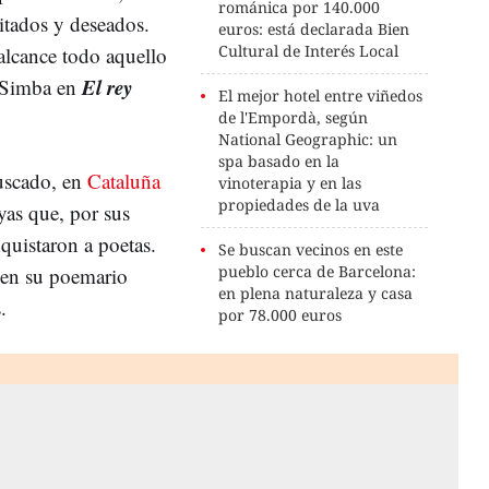
románica por 140.000
itados y deseados.
euros: está declarada Bien
Cultural de Interés Local
 alcance todo aquello
El rey
o Simba en
El mejor hotel entre viñedos
de l'Empordà, según
National Geographic: un
spa basado en la
buscado, en
Cataluña
vinoterapia y en las
propiedades de la uva
ayas que, por sus
nquistaron a poetas.
Se buscan vecinos en este
pueblo cerca de Barcelona:
 en su poemario
en plena naturaleza y casa
.
por 78.000 euros