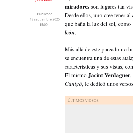
miradores
son lugares tan vis
Desde ellos, uno cree tener al
Publicada
18 septiembre 2025
que baña la luz del sol, com
15:00h
león
.
Más allá de este pareado no 
se encuentra una de estas atal
características y sus vistas, co
Jacint Verdaguer
El mismo
,
Canigó
, le dedicó unos versos