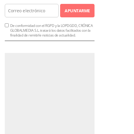
APUNTARME
De conformidad con el RGPD y la LOPDGDD, CRÓNICA
GLOBALMEDIA S.L. tratará los datos facilitados con la
finalidad de remitirle noticias de actualidad.