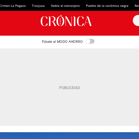
Crimen La Pegaso
Tracjusa
Habla el extranjero
Pueblo de la cerámica negra
Re
Pásate al MODO AHORRO