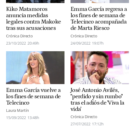
Kiko Matamoros
Emma García regresa a
anuncia medidas
los fines de semana de
legales contra Makoke
Telecinco acompañada
tras sus acusaciones
de Marta Riesco
Crónica Directo
Crónica Directo
23/10/2022
20:49h
24/09/2022
19:07h
Emma García vuelve a
José Antonio Avilés,
los fines de semana de
"perdido y sin rumbo"
Telecinco
tras el adiós de 'Viva la
vida'
Laura Martín
Crónica Directo
15/09/2022
13:48h
27/07/2022
17:12h