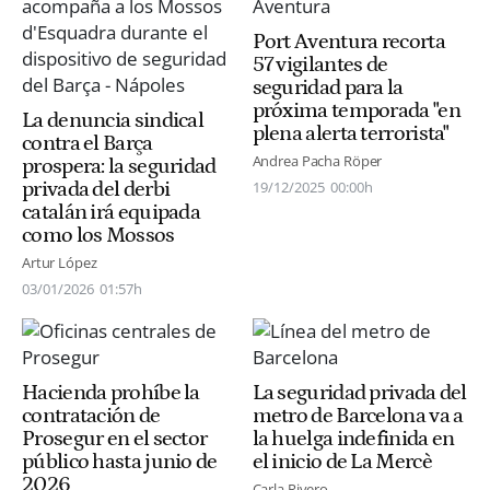
Port Aventura recorta
57 vigilantes de
seguridad para la
próxima temporada "en
La denuncia sindical
plena alerta terrorista"
contra el Barça
Andrea Pacha Röper
prospera: la seguridad
privada del derbi
19/12/2025
00:00h
catalán irá equipada
como los Mossos
Artur López
03/01/2026
01:57h
Hacienda prohíbe la
La seguridad privada del
contratación de
metro de Barcelona va a
Prosegur en el sector
la huelga indefinida en
público hasta junio de
el inicio de La Mercè
2026
Carla Rivero