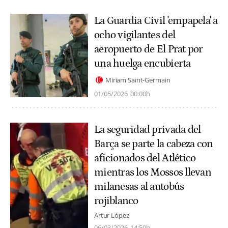
La Guardia Civil 'empapela' a
ocho vigilantes del
aeropuerto de El Prat por
una huelga encubierta
Miriam Saint-Germain
01/05/2026
00:00h
La seguridad privada del
Barça se parte la cabeza con
aficionados del Atlético
mientras los Mossos llevan
milanesas al autobús
rojiblanco
Artur López
06/03/2026
14:50h