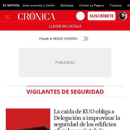
ES NOTICIA:
Junts acorrala a Comín
Wallapop
Crimen La Pegaso
Tracjusa
H
LLEGIR EN CATALÀ
Pásate al MODO AHORRO
VIGILANTES DE SEGURIDAD
La caída de KUO obliga a
Delegación a improvisar la
seguridad de los edificios