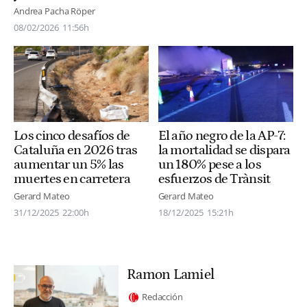
Andrea Pacha Röper
08/02/2026
11:56h
Los cinco desafíos de
El año negro de la AP-7:
Cataluña en 2026 tras
la mortalidad se dispara
aumentar un 5% las
un 180% pese a los
muertes en carretera
esfuerzos de Trànsit
Gerard Mateo
Gerard Mateo
31/12/2025
22:00h
18/12/2025
15:21h
Ramon Lamiel
Redacción