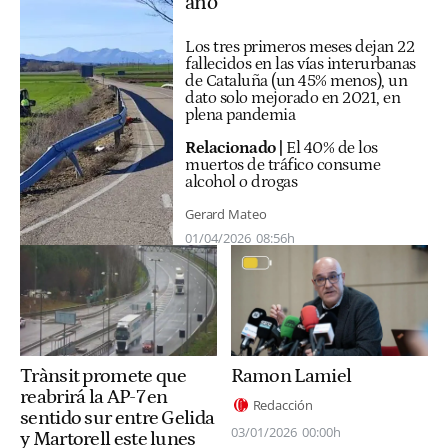
año
Los tres primeros meses dejan 22
fallecidos en las vías interurbanas
de Cataluña (un 45% menos), un
dato solo mejorado en 2021, en
plena pandemia
Relacionado |
El 40% de los
muertos de tráfico consume
alcohol o drogas
Gerard Mateo
01/04/2026
08:56h
Trànsit promete que
Ramon Lamiel
reabrirá la AP-7 en
Redacción
sentido sur entre Gelida
03/01/2026
00:00h
y Martorell este lunes