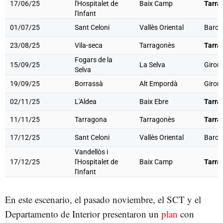
17/06/25
l'Hospitalet de
Baix Camp
Tarra
l'Infant
01/07/25
Sant Celoni
Vallès Oriental
Barce
23/08/25
Vila-seca
Tarragonès
Tarra
Fogars de la
15/09/25
La Selva
Giron
Selva
19/09/25
Borrassà
Alt Empordà
Giron
02/11/25
L'Aldea
Baix Ebre
Tarra
11/11/25
Tarragona
Tarragonès
Tarra
17/12/25
Sant Celoni
Vallès Oriental
Barce
Vandellòs i
17/12/25
l'Hospitalet de
Baix Camp
Tarra
l'Infant
En este escenario, el pasado noviembre, el SCT y el
Departamento de Interior presentaron un
plan
con