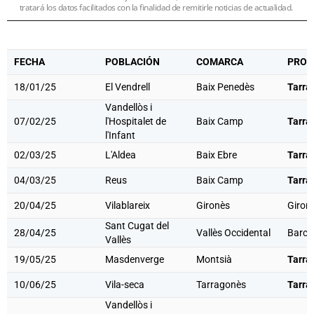
tratará los datos facilitados con la finalidad de remitirle noticias de actualidad.
FECHA
POBLACIÓN
COMARCA
PROV
18/01/25
El Vendrell
Baix Penedès
Tarra
Vandellòs i
07/02/25
l'Hospitalet de
Baix Camp
Tarra
l'Infant
02/03/25
L'Aldea
Baix Ebre
Tarra
04/03/25
Reus
Baix Camp
Tarra
20/04/25
Vilablareix
Gironès
Giron
Sant Cugat del
28/04/25
Vallès Occidental
Barce
Vallès
19/05/25
Masdenverge
Montsià
Tarra
10/06/25
Vila-seca
Tarragonès
Tarra
Vandellòs i