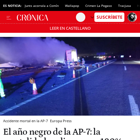
ES NOTICIA:
Junts acorrala a Comín
Wallapop
Crimen La Pegaso
Tracjusa
H
LEER EN CASTELLANO
Pásate al MODO AHORRO
Accidente mortal en la AP-7
Europa Press
El año negro de la AP-7: la