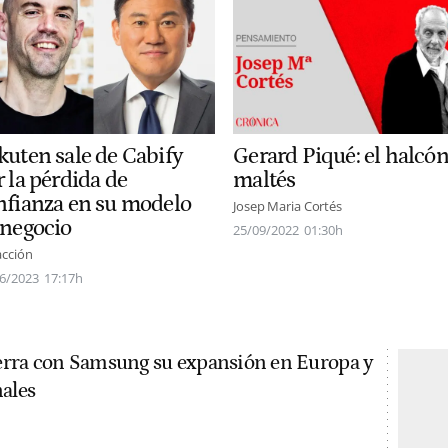
kuten sale de Cabify
Gerard Piqué: el halcó
 la pérdida de
maltés
nfianza en su modelo
Josep Maria Cortés
 negocio
25/09/2022
01:30h
cción
6/2023
17:17h
erra con Samsung su expansión en Europa y
nales