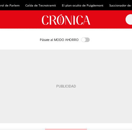
rol de Parlem
Caída de Tecnotramit
El plan oculto de Puigdemont
Succionador de c
Pásate al MODO AHORRO