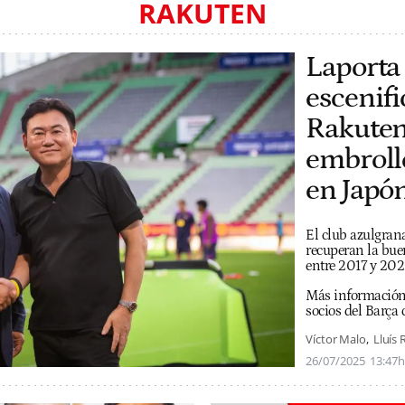
RAKUTEN
Laporta
escenifi
Rakuten 
embroll
en Japó
El club azulgran
recuperan la bue
entre 2017 y 20
Más informació
socios del Barça 
Víctor Malo
Lluís 
26/07/2025
13:47