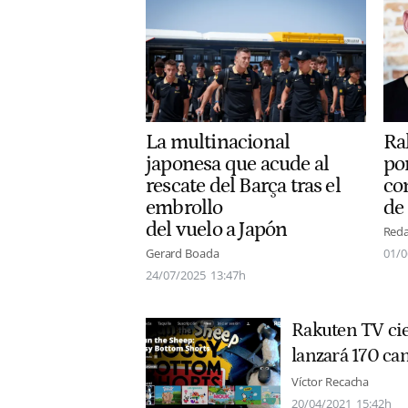
La multinacional
Ra
japonesa que acude al
por
rescate del Barça tras el
co
embrollo
de
del vuelo a Japón
Reda
Gerard Boada
01/0
24/07/2025
13:47h
Rakuten TV ci
lanzará 170 ca
Víctor Recacha
20/04/2021
15:42h