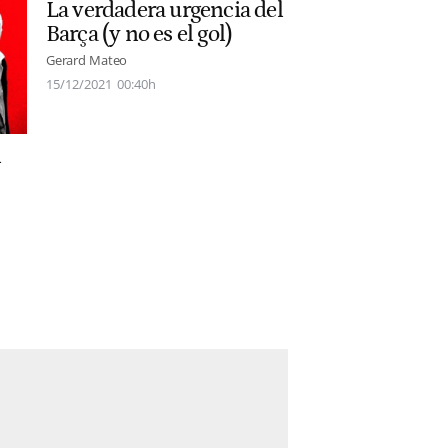
La verdadera urgencia del
Barça (y no es el gol)
Gerard Mateo
15/12/2021
00:40h
n