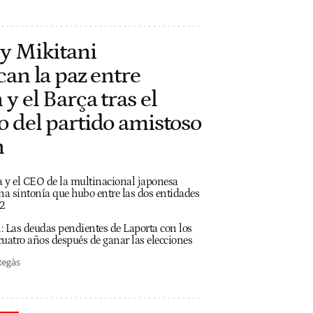
 y Mikitani
can la paz entre
y el Barça tras el
o del partido amistoso
n
a y el CEO de la multinacional japonesa
na sintonía que hubo entre las dos entidades
22
n:
Las deudas pendientes de Laporta con los
cuatro años después de ganar las elecciones
Regàs
h