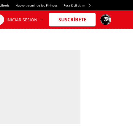
lítoris
Nuevo tresmil de los Pirineos
Ruta fácil de montaña
El arroz más meloso