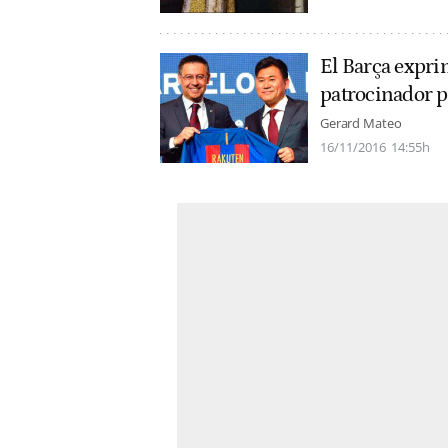
El Barça expri
patrocinador p
Gerard Mateo
16/11/2016
14:55h