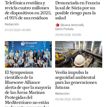
Telefónica reutiliza y
Denunciada en Francia
recicla cuatro millones
la sal de Súria por un
de dispositivos en 2025,
posible riesgo para la
el 95% de sus residuos
salud
Redacción
Silvana Antonelli
Darío Portela
01/07/2026
00:00h
29/06/2026
00:00h
Veolia impulsa la
El Symposium
seguridad ambiental
científico de la
para las generaciones
Bluewave Alliance
futuras
alerta de que la mayoría
de las Áreas Marinas
Redacción
Protegidas del
05/06/2026
00:00h
Mediterráneo no están