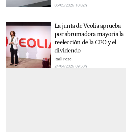
06/05/2026
10:02h
La junta de Veolia aprueba
por abrumadora mayoría la
reelección de la CEO y el
dividendo
Raúl Pozo
24/04/2026
09:50h