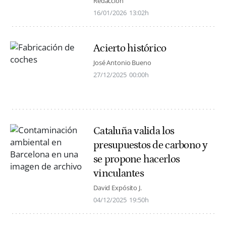
Redacción
16/01/2026
13:02h
Acierto histórico
José Antonio Bueno
27/12/2025
00:00h
Cataluña valida los
presupuestos de carbono y
se propone hacerlos
vinculantes
David Expósito J.
04/12/2025
19:50h