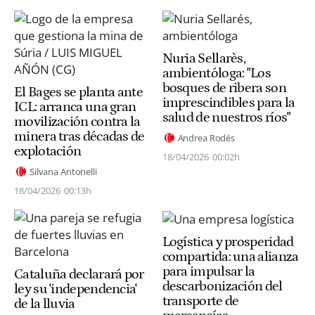
Nuria Sellarès,
ambientóloga: "Los
bosques de ribera son
El Bages se planta ante
imprescindibles para la
ICL: arranca una gran
salud de nuestros ríos"
movilización contra la
minera tras décadas de
Andrea Rodés
explotación
18/04/2026
00:02h
Silvana Antonelli
18/04/2026
00:13h
Logística y prosperidad
compartida: una alianza
para impulsar la
Cataluña declarará por
descarbonización del
ley su 'independencia'
transporte de
de la lluvia