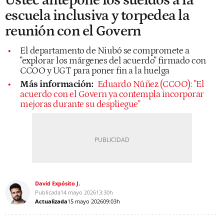
Ustec antepone los sueldos a la
escuela inclusiva y torpedea la
reunión con el Govern
El departamento de Niubó se compromete a
"explorar los márgenes del acuerdo" firmado con
CCOO y UGT para poner fin a la huelga
Más información:
Eduardo Núñez (CCOO): "El
acuerdo con el Govern ya contempla incorporar
mejoras durante su despliegue"
David Expósito J.
Publicada
14 mayo 2026
13:30h
Actualizada
15 mayo 2026
09:03h