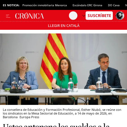
ES NOTICIA:
Promoción inmobiliaria Menorca
Escándalo ERC Girona
DO Cava
N
LLEGIR EN CATALÀ
Pásate al MODO AHORRO
La consellera de Educación y Formación Profesional, Esther Niubó, se reúne con
los sindicatos en la Mesa Sectorial de Educación, a 14 de mayo de 2026, en
Barcelona
Europa Press