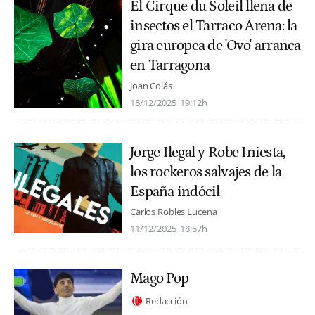
El Cirque du Soleil llena de
insectos el Tarraco Arena: la
gira europea de 'Ovo' arranca
en Tarragona
Joan Colás
15/12/2025
19:12h
Jorge Ilegal y Robe Iniesta,
los rockeros salvajes de la
España indócil
Carlos Robles Lucena
11/12/2025
18:57h
Mago Pop
Redacción