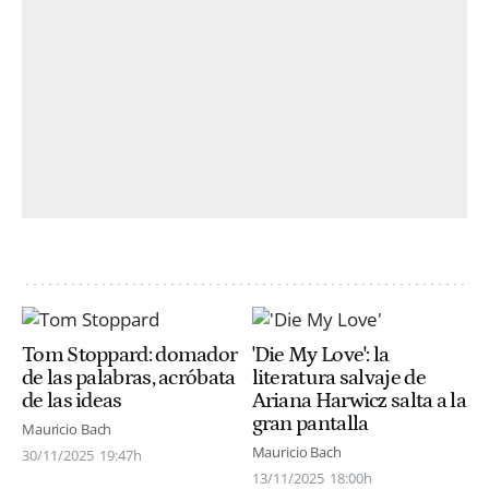
Tom Stoppard: domador
'Die My Love': la
de las palabras, acróbata
literatura salvaje de
de las ideas
Ariana Harwicz salta a la
gran pantalla
Mauricio Bach
Mauricio Bach
30/11/2025
19:47h
13/11/2025
18:00h