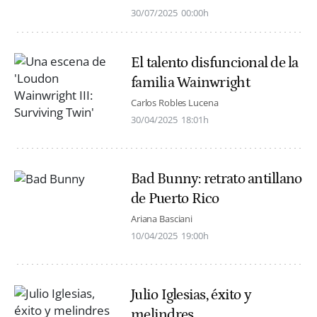
30/07/2025
00:00h
El talento disfuncional de la
familia Wainwright
Carlos Robles Lucena
30/04/2025
18:01h
Bad Bunny: retrato antillano
de Puerto Rico
Ariana Basciani
10/04/2025
19:00h
Julio Iglesias, éxito y
melindres