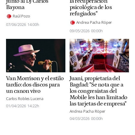
la recuperación
junto al DJ Carlos
psicológica de los
Bayona
refugiados"
Raúl Pozo
Andrea Pacha Röper
07/06/2026
14:00h
09/05/2026
00:00h
Van Morrison y el estilo
Juani, propietaria del
tardío: dos discos para
Bagdad: "Se nota que a
un canon vivo
los congresistas del
Mobile les han limitado
Carlos Robles Lucena
las tarjetas de empresa"
01/04/2026
14:22h
Andrea Pacha Röper
04/03/2026
00:00h