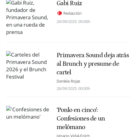
Gabi Ruiz
Redacción
26/09/2025
00:00h
Primavera Sound deja atrás
al Brunch y presume de
cartel
Daniela Rojas
26/09/2025
00:00h
‘Ponlo en cinco’:
Confesiones de un
melómano
Ignacio Vidal-Folch