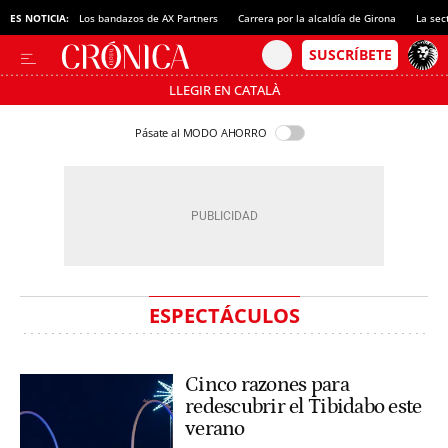
ES NOTICIA:
Los bandazos de AX Partners
Carrera por la alcaldía de Girona
La sec
LLEGIR EN CATALÀ
Pásate al MODO AHORRO
ESPECTÁCULOS
Cinco razones para
redescubrir el Tibidabo este
verano