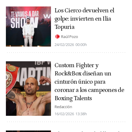
Los Cierco devuelven el
golpe: invierten en Ilia
Topuria
Raúl Pozo
24/02/2026
00:00h
Custom Fighter y
Rock&Box diseñan un
cinturón único para
coronar a los campeones de
Boxing Talents
Redacción
16/02/2026
13:38h