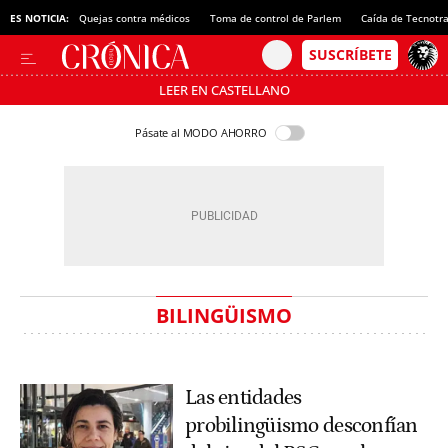
ES NOTICIA:
Quejas contra médicos
Toma de control de Parlem
Caída de Tecnotr
LEER EN CASTELLANO
Pásate al MODO AHORRO
BILINGÜISMO
Las entidades
probilingüismo desconfían