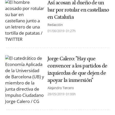
Así acosan al dueño de un
bar por rotular en castellano
en Cataluña
Redacción
01/06/2019
01:27h
Jorge Calero: "Hay que
convencer a los partidos de
izquierdas de que dejen de
apoyar la inmersión"
Alejandro Tercero
28/05/2019
01:00h