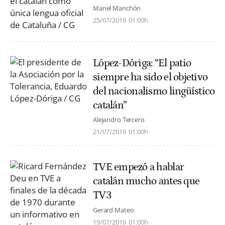
Manel Manchón
25/07/2019
01:00h
López-Dóriga: “El patio
siempre ha sido el objetivo
del nacionalismo lingüístico
catalán”
Alejandro Tercero
21/07/2019
01:00h
TVE empezó a hablar
catalán mucho antes que
TV3
Gerard Mateo
19/07/2019
01:00h