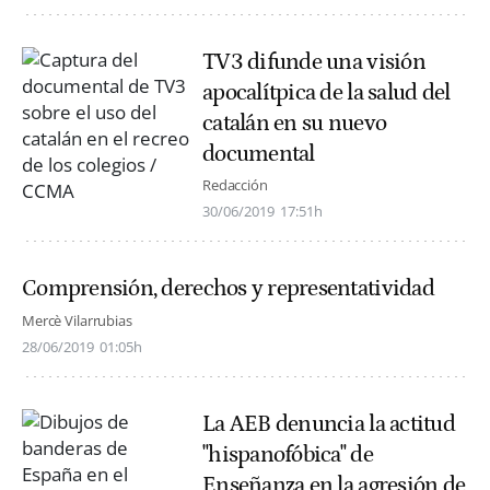
TV3 difunde una visión
apocalítpica de la salud del
catalán en su nuevo
documental
Redacción
30/06/2019
17:51h
Comprensión, derechos y representatividad
Mercè Vilarrubias
28/06/2019
01:05h
La AEB denuncia la actitud
"hispanofóbica" de
Enseñanza en la agresión de