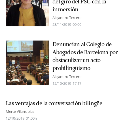
del giro del PSC con la
inmersión
Alejandro Tercero
23/11/2019
00:00h
Denuncian al Colegio de
Abogados de Barcelona por
obstaculizar un acto
probilingüismo
Alejandro Tercero
12/10/2019
17:17h
Las ventajas de la conversación bilingüe
Mercè Vilarrubias
12/10/2019
01:00h