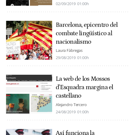
02/09/2019
01:00h
Barcelona, epicentro del
combate lingüístico al
nacionalismo
Laura Fàbregas
29/08/2019
01:00h
La web de los Mossos
d'Esquadra margina el
castellano
Alejandro Tercero
24/08/2019
01:00h
Así funciona la