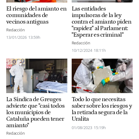
Las entidades
El riesgo del amianto en
impulsoras de la ley
comunidades de
contra el amianto piden
vecinos antiguas
"rapidez" al Parlament:
Redacción
"Esperar es criminal"
13/01/2026
13:59h
Redacción
10/12/2024
18:11h
La Síndica de Greuges
Todo lo que necesitas
advierte que "casi todos
saber sobre los riesgos y
los municipios de
la retirada segura de la
Cataluña pueden tener
Uralita
amianto"
01/08/2023
15:19h
Redacción