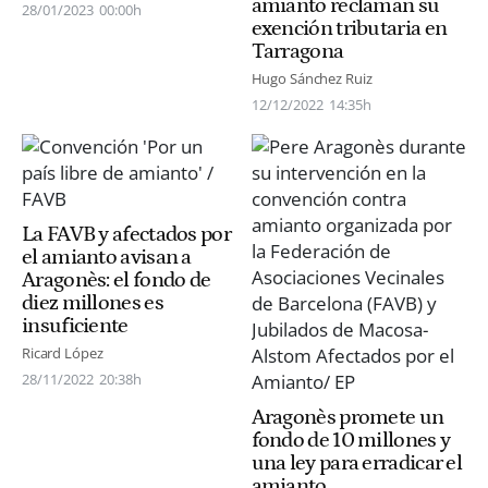
amianto reclaman su
28/01/2023
00:00h
exención tributaria en
Tarragona
Hugo Sánchez Ruiz
12/12/2022
14:35h
La FAVB y afectados por
el amianto avisan a
Aragonès: el fondo de
diez millones es
insuficiente
Ricard López
28/11/2022
20:38h
Aragonès promete un
fondo de 10 millones y
una ley para erradicar el
amianto