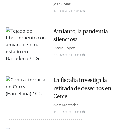
Joan Colás
16/03/2021
18:07h
Amianto, la pandemia
silenciosa
Ricard López
22/02/2021
00:00h
La fiscalía investiga la
retirada de desechos en
Cercs
Aleix Mercader
19/11/2020
00:00h