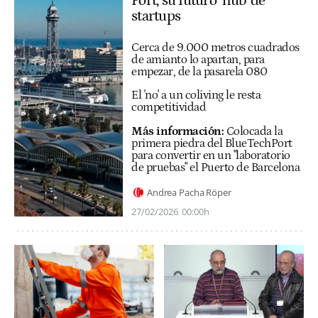
Port, su futuro ‘hub’ de
startups
Cerca de 9.000 metros cuadrados
de amianto lo apartan, para
empezar, de la pasarela 080
El 'no' a un coliving le resta
competitividad
Más información:
Colocada la
primera piedra del BlueTechPort
para convertir en un "laboratorio
de pruebas" el Puerto de Barcelona
Andrea Pacha Röper
27/02/2026
00:00h