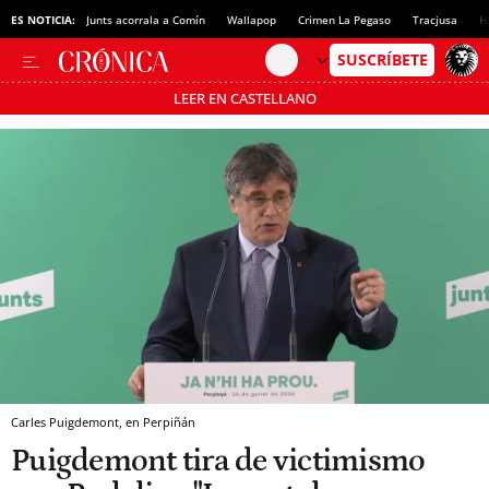
ES NOTICIA:
Junts acorrala a Comín
Wallapop
Crimen La Pegaso
Tracjusa
H
LEER EN CASTELLANO
Pásate al MODO AHORRO
Carles Puigdemont, en Perpiñán
Puigdemont tira de victimismo