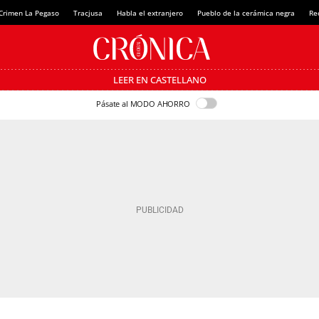
Crimen La Pegaso
Tracjusa
Habla el extranjero
Pueblo de la cerámica negra
Re
LEER EN CASTELLANO
Pásate al MODO AHORRO