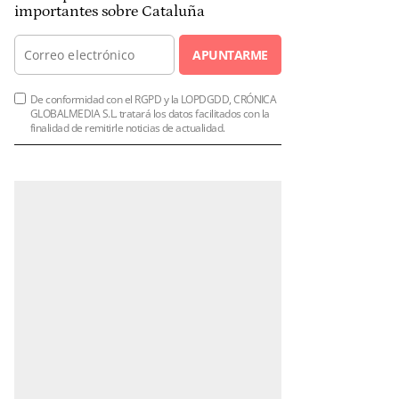
importantes sobre Cataluña
APUNTARME
De conformidad con el RGPD y la LOPDGDD, CRÓNICA
GLOBALMEDIA S.L. tratará los datos facilitados con la
finalidad de remitirle noticias de actualidad.