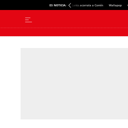
ES NOTICIA:
Junts acorrala a Comín
Wallapop