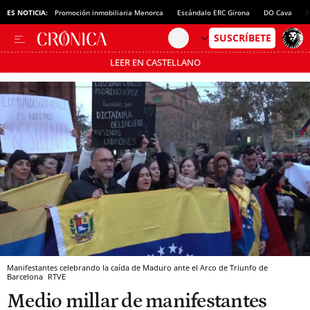
ES NOTICIA:
Promoción inmobiliaria Menorca
Escándalo ERC Girona
DO Cava
N
LEER EN CASTELLANO
Pásate al MODO AHORRO
Manifestantes celebrando la caída de Maduro ante el Arco de Triunfo de
Barcelona
RTVE
Medio millar de manifestantes