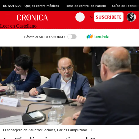
ES NOTICIA:
Quejas contra médicos
Toma de control de Parlem
Caída de Tecnotr
Leer en Castellano
Pásate al MODO AHORRO
El consejero de Asuntos Sociales, Carles Campuzano
EP