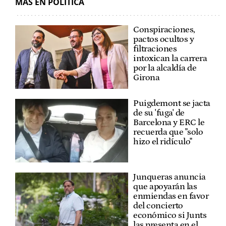
MÁS EN POLÍTICA
Conspiraciones,
pactos ocultos y
filtraciones
intoxican la carrera
por la alcaldía de
Girona
Puigdemont se jacta
de su 'fuga' de
Barcelona y ERC le
recuerda que "solo
hizo el ridículo"
Junqueras anuncia
que apoyarán las
enmiendas en favor
del concierto
económico si Junts
las presenta en el