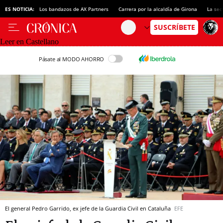
ES NOTICIA:
Los bandazos de AX Partners
Carrera por la alcaldía de Girona
La sec
Leer en Castellano
Pásate al MODO AHORRO
El general Pedro Garrido, ex jefe de la Guardia Civil en Cataluña
EFE