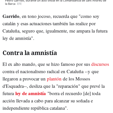
Pedro Garrido, durante un acto oficial en la Comandancia de Sant Andreu de
la Barca
EFE
Garrido
, en tono jocoso, recuerda que "como soy
catalán y esas actuaciones también las realice por
Cataluña, seguro que, igualmente, me ampara la futura
ley de amnistía".
Contra la amnistía
El ex alto mando, que se hizo famoso por sus
discursos
contra el nacionalismo radical en Cataluña --y que
llegaron a provocar un
plantón
de los Mossos
d'Esquadra--, desliza que la "reparación" que prevé la
ley de amnistía
futura
"borra el recuerdo [de] toda
acción llevada a cabo para alcanzar su soñada e
independiente república catalana".