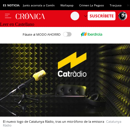
ES NOTICIA:
Junts acorrala a Comín
Wallapop
Crimen La Pegaso
Tracjusa
H
Leer en Castellano
Pásate al MODO AHORRO
El nuevo logo de Catalunya Ràdio, tras un micrófono de la emisora
Catalunya
Ràdio