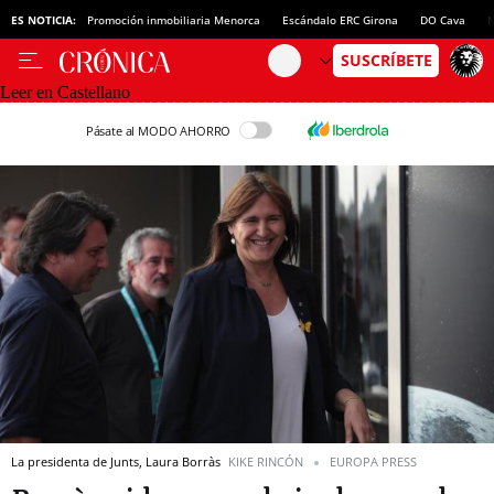
ES NOTICIA:
Promoción inmobiliaria Menorca
Escándalo ERC Girona
DO Cava
N
Leer en Castellano
Pásate al MODO AHORRO
La presidenta de Junts, Laura Borràs
KIKE RINCÓN
EUROPA PRESS