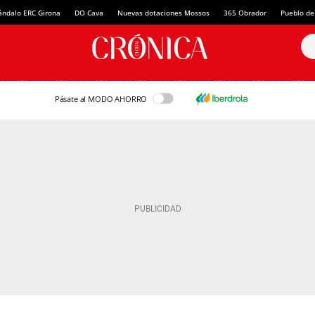
ándalo ERC Girona
DO Cava
Nuevas dotaciones Mossos
365 Obrador
Pueblo de
Pásate al MODO AHORRO