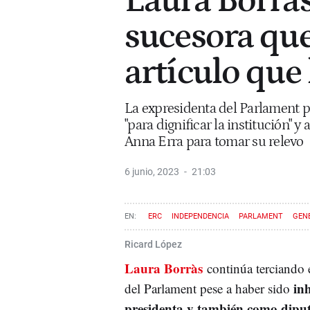
Laura Borràs
sucesora que
artículo que 
La expresidenta del Parlament p
"para dignificar la institución"
Anna Erra para tomar su relevo
6 junio, 2023
21:03
ERC
INDEPENDENCIA
PARLAMENT
GEN
JUNTS PER CATALUNYA
LAURA BORRÀS
Ricard López
Laura Borràs
continúa terciando e
in
del Parlament pese a haber sido
presidenta y también como dipu