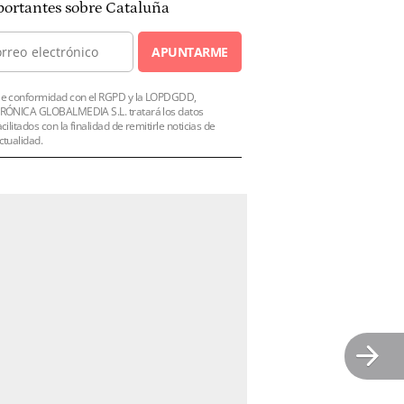
ortantes sobre Cataluña
APUNTARME
e conformidad con el RGPD y la LOPDGDD,
RÓNICA GLOBALMEDIA S.L. tratará los datos
acilitados con la finalidad de remitirle noticias de
ctualidad.