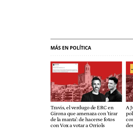
MÁS EN POLÍTICA
Travis, el verdugo de ERC en
A J
Girona que amenaza con 'tirar
pol
de la manta': de hacerse fotos
con
con Vox a votar a Orriols
de