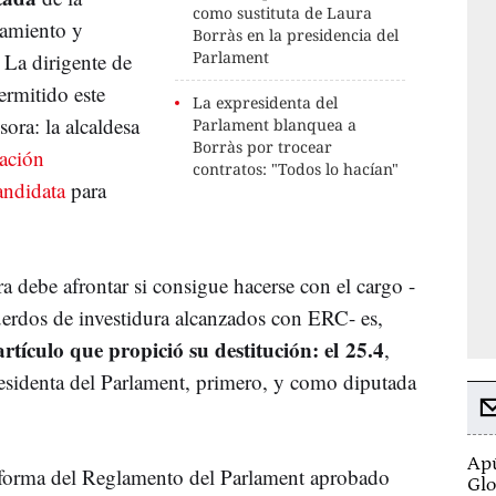
como sustituta de Laura
samiento y
Borràs en la presidencia del
Parlament
. La dirigente de
ermitido este
La expresidenta del
ora: la alcaldesa
Parlament blanquea a
Borràs por trocear
mación
contratos: "Todos lo hacían"
andidata
para
ra debe afrontar si consigue hacerse con el cargo -
uerdos de investidura alcanzados con ERC- es,
rtículo que propició su destitución: el
25.4
,
esidenta del Parlament, primero, y como diputada
Apú
reforma del Reglamento del Parlament aprobado
Glo