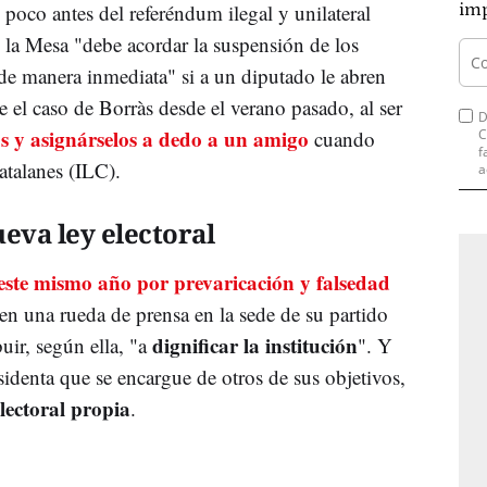
poco antes del referéndum ilegal y unilateral
imp
ue la Mesa "debe acordar la suspensión de los
de manera inmediata" si a un diputado le abren
ue el caso de Borràs desde el verano pasado, al ser
D
os y asignárselos a dedo a un amigo
cuando
C
f
 Catalanes (ILC).
a
eva ley electoral
ste mismo año por prevaricación y falsedad
 en una rueda de prensa en la sede de su partido
dignificar la institución
uir, según ella, "a
". Y
sidenta que se encargue de otros de sus objetivos,
electoral propia
.