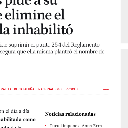
 pide a su
 elimine el
la inhabilitó
ide suprimir el punto 25.4 del Reglamento
 y asegura que ella misma planteó el nombre de
ERALITAT DE CATALUÑA
NACIONALISMO
PROCÉS
n el día a día
Noticias relacionadas
habilitada como
Turull impone a Anna Erra
tada
de la