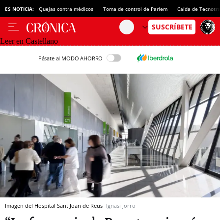
ES NOTICIA:
Quejas contra médicos
Toma de control de Parlem
Caída de Tecnotr
Leer en Castellano
Pásate al MODO AHORRO
Imagen del Hospital Sant Joan de Reus
Ignasi Jorro