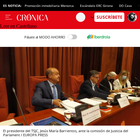
ES NOTICIA:
Promoción inmobiliaria Menorca
Escándalo ERC Girona
DO Cava
N
Leer en Castellano
Pásate al MODO AHORRO
El presidente del TSJC, Jesús María Barrientos, ante la comisión de Justicia del
Parlament / EUROPA PRESS