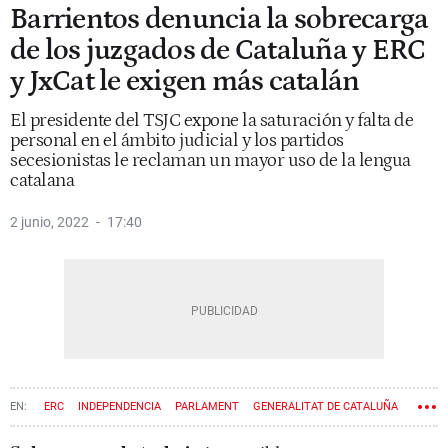
Barrientos denuncia la sobrecarga
de los juzgados de Cataluña y ERC
y JxCat le exigen más catalán
El presidente del TSJC expone la saturación y falta de
personal en el ámbito judicial y los partidos
secesionistas le reclaman un mayor uso de la lengua
catalana
2 junio, 2022
17:40
ERC
INDEPENDENCIA
PARLAMENT
GENERALITAT DE CATALUÑA
NACIONALISMO
JUSTICIA
PROCÉS
TSJC
JUNTS PER CATALUNYA