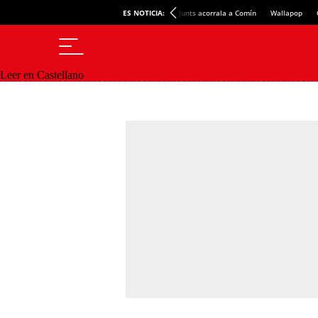
ES NOTICIA:
Junts acorrala a Comín
Wallapop
Leer en Castellano