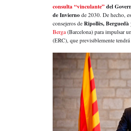
consulta “vinculante”
del Gover
de Invierno
de 2030. De hecho, ese
Ripollès, Berguedà
consejeros de
Berga
(Barcelona) para impulsar una
(ERC), que previsiblemente tendrá 