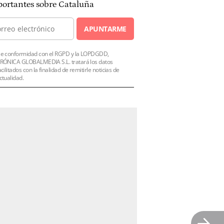
ortantes sobre Cataluña
APUNTARME
e conformidad con el RGPD y la LOPDGDD,
RÓNICA GLOBALMEDIA S.L. tratará los datos
acilitados con la finalidad de remitirle noticias de
ctualidad.