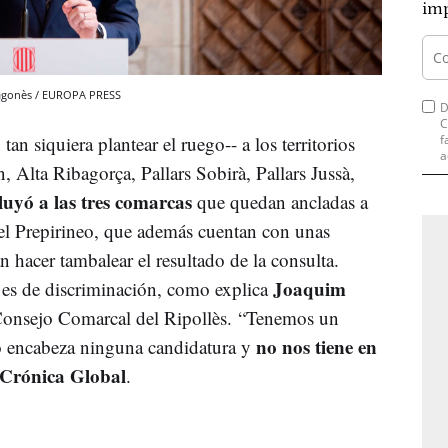
imp
Aragonès / EUROPA PRESS
D
C
f
tan siquiera plantear el ruego-- a los territorios
a
, Alta Ribagorça, Pallars Sobirà, Pallars Jussà,
luyó a las tres comarcas
que quedan ancladas a
el Prepirineo, que además cuentan con unas
an hacer tambalear el resultado de la consulta.
Joaquim
 es de discriminación, como explica
 Consejo Comarcal del Ripollès. “Tenemos un
no nos tiene en
o encabeza ninguna candidatura y
Crónica Global
.