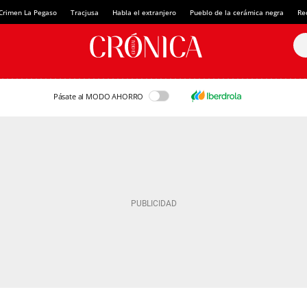
Crimen La Pegaso
Tracjusa
Habla el extranjero
Pueblo de la cerámica negra
Re
Pásate al MODO AHORRO