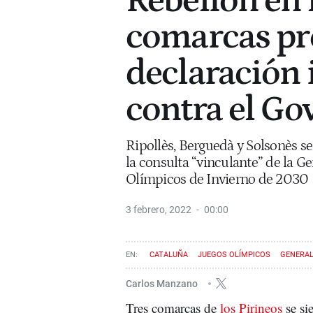
Rebelión en l
comarcas pr
declaración 
contra el Go
Ripollès, Berguedà y Solsonès se
la consulta “vinculante” de la Ge
Olímpicos de Invierno de 2030
3 febrero, 2022
00:00
CATALUÑA
JUEGOS OLÍMPICOS
GENERAL
Carlos Manzano
Tres comarcas de
los Pirineos
se si