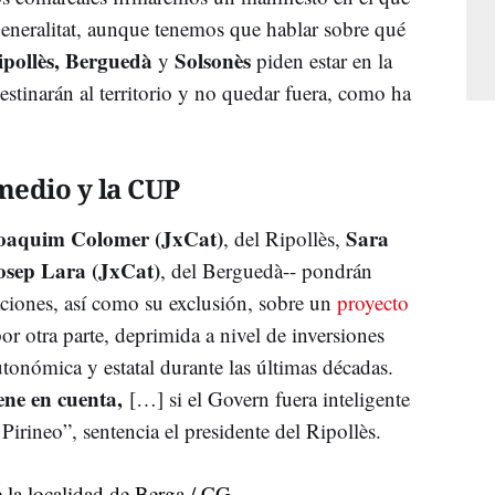
Generalitat, aunque tenemos que hablar sobre qué
ipollès, Berguedà
Solsonès
y
piden estar en la
estinarán al territorio y no quedar fuera, como ha
medio y la CUP
oaquim Colomer (JxCat)
Sara
, del Ripollès,
osep Lara (JxCat)
, del Berguedà-- pondrán
ciones, así como su exclusión, sobre un
proyecto
or otra parte, deprimida a nivel de inversiones
tonómica y estatal durante las últimas décadas.
iene en cuenta,
[…] si el Govern fuera inteligente
Pirineo”, sentencia el presidente del Ripollès.