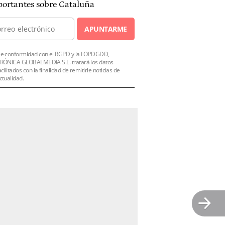
ortantes sobre Cataluña
APUNTARME
e conformidad con el RGPD y la LOPDGDD,
RÓNICA GLOBALMEDIA S.L. tratará los datos
acilitados con la finalidad de remitirle noticias de
ctualidad.