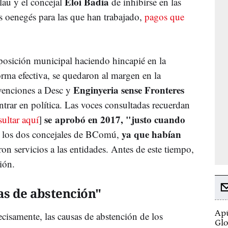
Eloi Badia
lau y el concejal
de inhibirse en las
as oenegés para las que han trabajado,
pagos que
posición municipal haciendo hincapié en la
orma efectiva, se quedaron al margen en la
Enginyeria sense Fronteres
venciones a Desc y
ntrar en política. Las voces consultadas recuerdan
se aprobó en 2017, "justo cuando
ultar aquí
]
ya que habían
 los dos concejales de BComú,
on servicios a las entidades. Antes de este tiempo,
ción.
sas de abstención"
Apú
recisamente, las causas de abstención de los
Glo