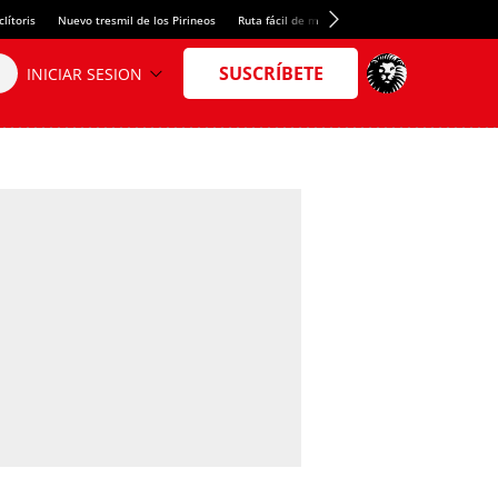
lítoris
Nuevo tresmil de los Pirineos
Ruta fácil de montaña
El arroz más meloso