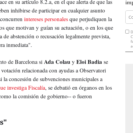
ce en su artículo 8.2.a, en el que alerta de que las
imp
ben inhibirse de participar en cualquier asunto
e concurren
intereses personales
que perjudiquen la
cos que motivan y guían su actuación, o en los que
D
a de abstención o recusación legalmente prevista,
C
f
era inmediata".
a
Ada Colau
Eloi Badia
nto de Barcelona si
y
se
 votación relacionada con ayudas a Observatori
si la concesión de subvenciones municipales a
e investiga Fiscalía
, se debatió en órganos en los
--como la comisión de gobierno-- o fueron
s"