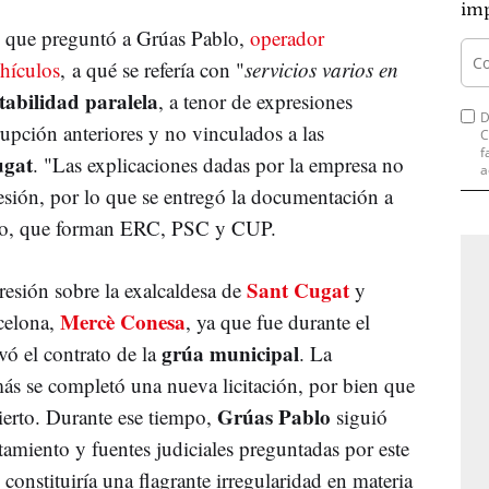
imp
o que preguntó a Grúas Pablo,
operador
ehículos
, a qué se refería con "
servicios varios en
abilidad paralela
, a tenor de expresiones
D
rupción anteriores y no vinculados a las
C
f
ugat
. "Las explicaciones dadas por la empresa no
a
resión, por lo que se entregó la documentación a
rtito, que forman ERC, PSC y CUP.
Sant Cugat
resión sobre la exalcaldesa de
y
Mercè Conesa
rcelona,
, ya que fue durante el
grúa municipal
ó el contrato de la
. La
ás se completó una nueva licitación, por bien que
Grúas Pablo
ierto. Durante ese tiempo,
siguió
ntamiento y fuentes judiciales preguntadas por este
constituiría una flagrante irregularidad en materia