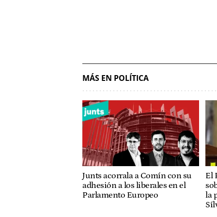
MÁS EN POLÍTICA
Junts acorrala a Comín con su
El 
adhesión a los liberales en el
sob
Parlamento Europeo
la 
Síl