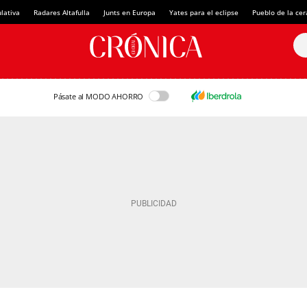
lativa
Radares Altafulla
Junts en Europa
Yates para el eclipse
Pueblo de la ce
Pásate al MODO AHORRO