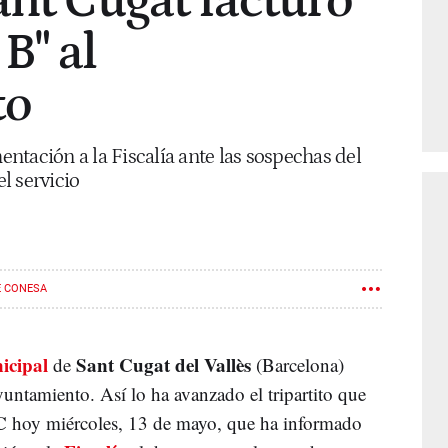
ant Cugat facturó
 B" al
to
mentación a la Fiscalía ante las sospechas del
l servicio
 CONESA
icipal
Sant Cugat del Vallès
de
(Barcelona)
ayuntamiento. Así lo ha avanzado el tripartito que
C
hoy miércoles, 13 de mayo, que ha informado