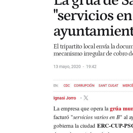
La grúa de S
"servicios en
ayuntamien
El tripartito local envía la docu
mecanismo irregular de cobro de
13 mayo, 2020
19:42
CDC
CORRUPCIÓN
SANT CUGAT
MERCÈ
Ignasi Jorro
grúa mun
La empresa que opera la
facturó "
servicios varios en B
" al 
ERC-CUP-PS
gobierna la ciudad