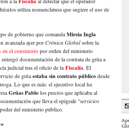
Fiscalía
ión a la
al detectar que el operador
ehículos utiliza nomenclatura que sugiere el uso de
Mireia Ingla
uipo de gobierno que comanda
ón avanzada ayer por
Crónica Global
sobre la
a
en el consistorio
por orden del ministerio
, entregó documentación de la contrata de grúa a
Fiscalía
a judicial tras el oficio de la
. El
estaba sin contrato público
ervicio de grúa
desde
roga. Lo que es más: el ejecutivo local ha
Grúas Pablo
resa
los precios que aplicaba al
documentación que lleva el epígrafe
"servicios
 poder del ministerio público.
Apú
s"
Glo