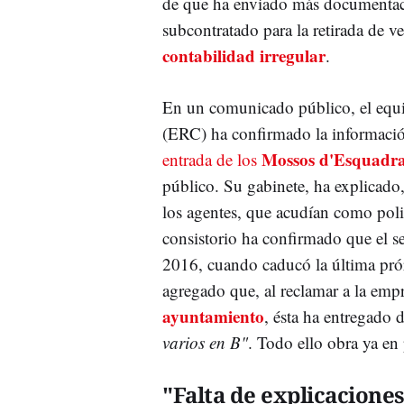
de que ha enviado más documentac
subcontratado para la retirada de v
contabilidad irregular
.
En un comunicado público, el eq
(ERC) ha confirmado la informaci
Mossos d'Esquadr
entrada de los
público. Su gabinete, ha explicado
los agentes, que acudían como policí
consistorio ha confirmado que el s
2016, cuando caducó la última prór
agregado que, al reclamar a la emp
ayuntamiento
, ésta ha entregado 
varios en B"
. Todo ello obra ya en
"Falta de explicacione