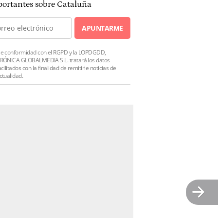
ortantes sobre Cataluña
APUNTARME
e conformidad con el RGPD y la LOPDGDD,
RÓNICA GLOBALMEDIA S.L. tratará los datos
acilitados con la finalidad de remitirle noticias de
ctualidad.