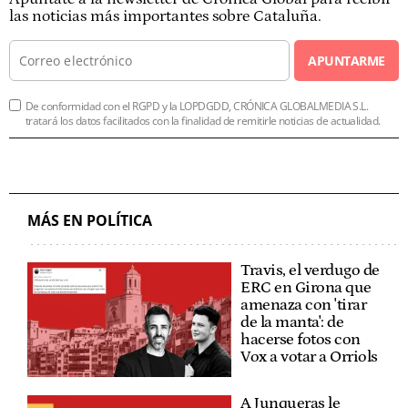
las noticias más importantes sobre Cataluña.
APUNTARME
De conformidad con el RGPD y la LOPDGDD, CRÓNICA GLOBALMEDIA S.L.
tratará los datos facilitados con la finalidad de remitirle noticias de actualidad.
MÁS EN POLÍTICA
Travis, el verdugo de
ERC en Girona que
amenaza con 'tirar
de la manta': de
hacerse fotos con
Vox a votar a Orriols
A Junqueras le