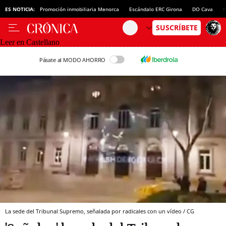
ES NOTICIA:
Promoción inmobiliaria Menorca
Escándalo ERC Girona
DO Cava
N
Leer en Castellano
Pásate al MODO AHORRO
La sede del Tribunal Supremo, señalada por radicales con un vídeo / CG