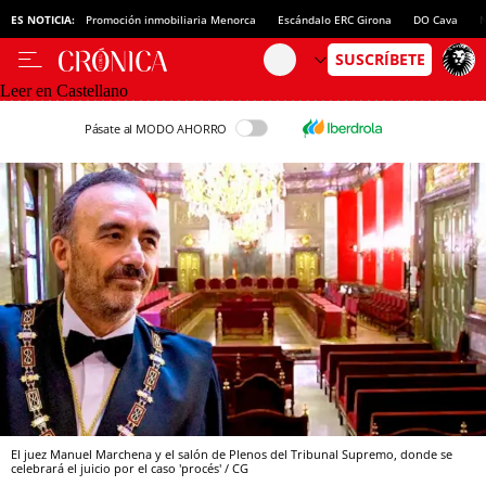
ES NOTICIA:
Promoción inmobiliaria Menorca
Escándalo ERC Girona
DO Cava
N
Leer en Castellano
Pásate al MODO AHORRO
El juez Manuel Marchena y el salón de Plenos del Tribunal Supremo, donde se
celebrará el juicio por el caso 'procés' / CG