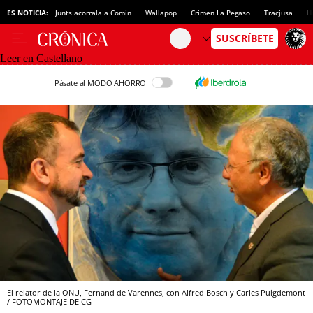
ES NOTICIA:
Junts acorrala a Comín
Wallapop
Crimen La Pegaso
Tracjusa
H
Leer en Castellano
Pásate al MODO AHORRO
El relator de la ONU, Fernand de Varennes, con Alfred Bosch y Carles Puigdemont
/ FOTOMONTAJE DE CG