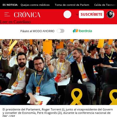
ES NOTICIA:
Quejas contra médicos
Toma de control de Parlem
Caída de Tecnotr
Leer en Castellano
Pásate al MODO AHORRO
El presidente del Parlament, Roger Torrent (i), junto al vicepresidente del Govern
y conseller de Economía, Pere Aragonés (2i), durante la conferencia nacional de
ERC / EFE