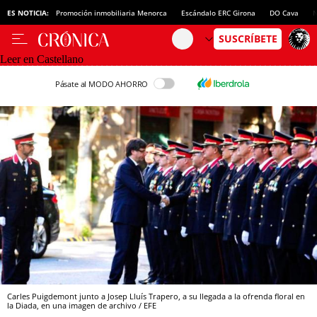
ES NOTICIA:
Promoción inmobiliaria Menorca
Escándalo ERC Girona
DO Cava
N
Leer en Castellano
Pásate al MODO AHORRO
Carles Puigdemont junto a Josep Lluís Trapero, a su llegada a la ofrenda floral en
la Diada, en una imagen de archivo / EFE