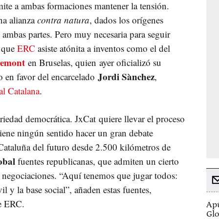
rmite a ambas formaciones mantener la tensión.
na alianza
contra natura
, dados los orígenes
 ambas partes. Pero muy necesaria para seguir
a que
ERC
asiste atónita a inventos como el del
demont
en Bruselas, quien ayer oficializó su
Jordi Sànchez
to en favor del encarcelado
,
l Catalana
.
ariedad democrática. JxCat quiere llevar el proceso
iene ningún sentido hacer un gran debate
Cataluña del futuro desde 2.500 kilómetros de
obal
fuentes republicanas, que admiten un cierto
s negociaciones. “Aquí tenemos que jugar todos:
l y la base social”, añaden estas fuentes,
de ERC.
Apú
Glo