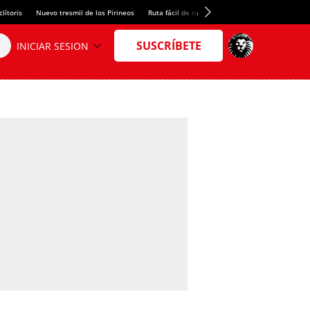
lítoris
Nuevo tresmil de los Pirineos
Ruta fácil de montaña
El arroz más meloso