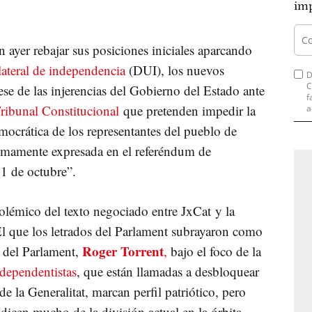
imp
 ayer rebajar sus posiciones iniciales aparcando
lateral de independencia
(DUI), los nuevos
D
C
ese de las injerencias del Gobierno del Estado ante
f
ribunal Constitucional
que pretenden impedir la
a
mocrática de los representantes del pueblo de
timamente expresada en el referéndum de
1 de octubre”.
olémico del texto negociado entre JxCat y la
 que los letrados del Parlament subrayaron como
Roger Torrent
e del Parlament,
,
bajo el foco de la
dependentistas
, que están llamadas a desbloquear
de la Generalitat, marcan perfil patriótico, pero
 dicen mucho de la división actual en la órbita