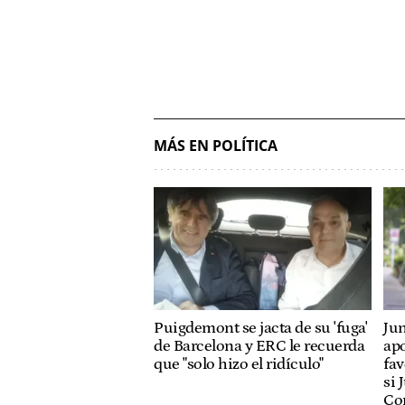
MÁS EN POLÍTICA
Puigdemont se jacta de su 'fuga'
Ju
de Barcelona y ERC le recuerda
ap
que "solo hizo el ridículo"
fa
si 
Co