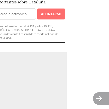
ortantes sobre Cataluña
APUNTARME
e conformidad con el RGPD y la LOPDGDD,
RÓNICA GLOBALMEDIA S.L. tratará los datos
acilitados con la finalidad de remitirle noticias de
ctualidad.