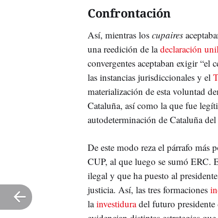
Confrontación
Así, mientras los
cupaires
aceptaban
una reedición de la
declaración uni
convergentes aceptaban exigir “el c
las instancias jurisdiccionales y el
T
materialización de esta voluntad de
Cataluña, así como la que fue legí
autodeterminación de Cataluña del 
De este modo reza el párrafo más p
CUP, al que luego se sumó ERC. El
ilegal y que ha puesto al president
justicia. Así, las tres formaciones
in
la
investidura
del futuro presidente 
evidencian distintas estrategias que