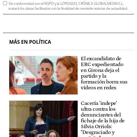
De conformidad con el RGPD y la LOPDGDD, CRÓNICA GLOBALMEDIA S.L.
tratará los datos facilitados con la finalidad de remitirle noticias de actualidad.
MÁS EN POLÍTICA
El excandidato de
ERC expedientado
en Girona deja el
partido y la
formación borra sus
vídeos en redes
Cacería 'indepe'
ultra contra los
denunciantes del
fichaje de la hija de
Sílvia Orriols:
"Desgraciado y