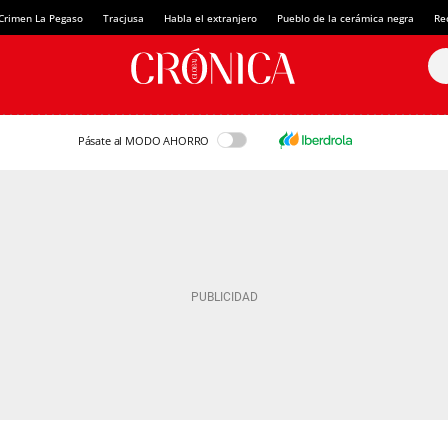
Crimen La Pegaso
Tracjusa
Habla el extranjero
Pueblo de la cerámica negra
Re
Pásate al MODO AHORRO