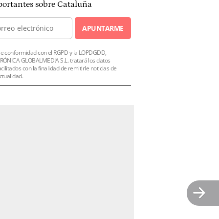
ortantes sobre Cataluña
APUNTARME
e conformidad con el RGPD y la LOPDGDD,
RÓNICA GLOBALMEDIA S.L. tratará los datos
acilitados con la finalidad de remitirle noticias de
ctualidad.