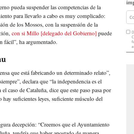
imp
rno pueda suspender las competencias de la
miento para llevarlo a cabo es muy complicado:
sión de los Mossos, con la suspensión de la
ción,
con si Millo [delegado del Gobierno]
puede
D
C
an fácil”, ha argumentado.
f
a
au
nsa que está fabricando un determinado relato”,
siempre”, declara que “la independencia es el
 el caso de Cataluña, dice que este paso pasa por
 hay suficientes leyes, suficiente músculo del
segura decepción: “Creemos que el Ayuntamiento
luña, tendría que haber apostado de manera