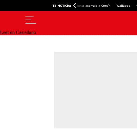
ES NOTICIA:
Junts acorrala a Comín
Wallapop
Leer en Castellano