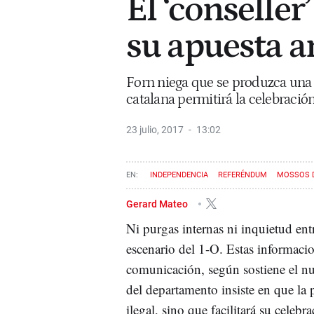
El ‘conseller
su apuesta an
Forn niega que se produzca una p
catalana permitirá la celebració
23 julio, 2017
13:02
INDEPENDENCIA
REFERÉNDUM
MOSSOS 
ENRIC MILLO
JOAQUIM FORN
1-O
Gerard Mateo
Ni purgas internas ni inquietud en
escenario del 1-O. Estas informacio
comunicación, según sostiene el nu
del departamento insiste en que la 
ilegal, sino que facilitará su celebra