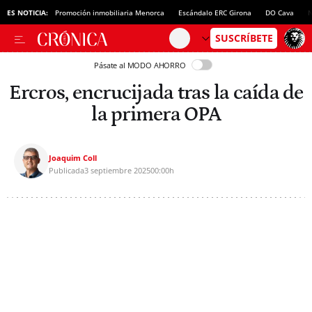
ES NOTICIA:
Promoción inmobiliaria Menorca
Escándalo ERC Girona
DO Cava
N
Pásate al MODO AHORRO
Ercros, encrucijada tras la caída de
la primera OPA
Joaquim Coll
Publicada
3 septiembre 2025
00:00h