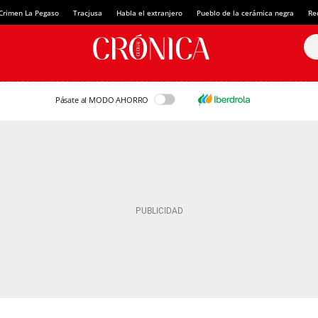
Crimen La Pegaso
Tracjusa
Habla el extranjero
Pueblo de la cerámica negra
Re
Pásate al MODO AHORRO