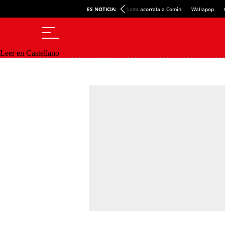
ES NOTICIA:
Junts acorrala a Comín
Wallapop
Leer en Castellano