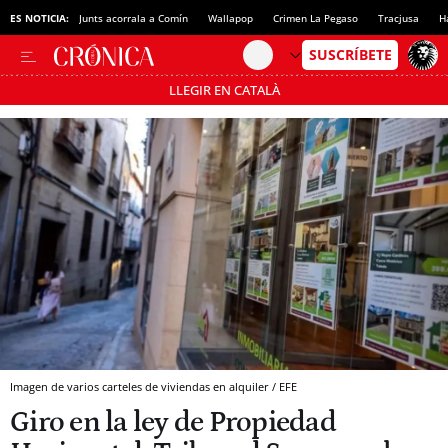
ES NOTICIA:
Junts acorrala a Comín
Wallapop
Crimen La Pegaso
Tracjusa
H
LLEGIR EN CATALÀ
Pásate al MODO AHORRO
Imagen de varios carteles de viviendas en alquiler / EFE
Giro en la ley de Propiedad