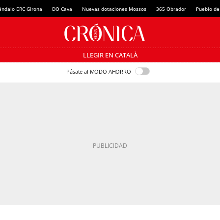
ándalo ERC Girona
DO Cava
Nuevas dotaciones Mossos
365 Obrador
Pueblo de
LLEGIR EN CATALÀ
Pásate al MODO AHORRO