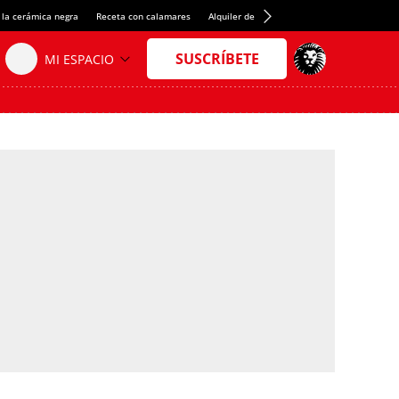
 la cerámica negra
Receta con calamares
Alquiler de habitaciones en España
Créd