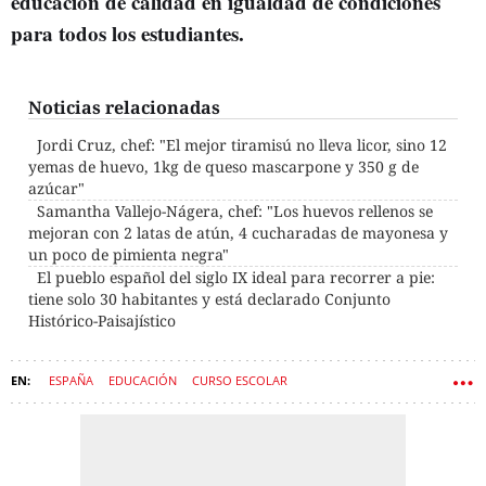
educación de calidad en igualdad de condiciones
para todos los estudiantes.
Noticias relacionadas
Jordi Cruz, chef: "El mejor tiramisú no lleva licor, sino 12
yemas de huevo, 1kg de queso mascarpone y 350 g de
azúcar"
Samantha Vallejo-Nágera, chef: "Los huevos rellenos se
mejoran con 2 latas de atún, 4 cucharadas de mayonesa y
un poco de pimienta negra"
El pueblo español del siglo IX ideal para recorrer a pie:
tiene solo 30 habitantes y está declarado Conjunto
Histórico-Paisajístico
ESPAÑA
EDUCACIÓN
CURSO ESCOLAR
MINISTERIO DE EDUCACIÓN, CULTURA Y DEPORTE
SUBVENCIONES
AYUDA SOCIAL