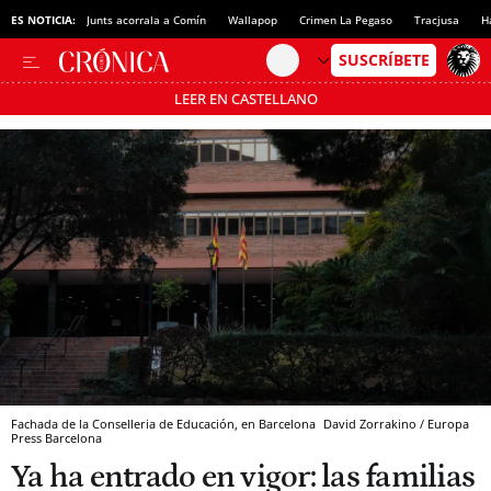
ES NOTICIA:
Junts acorrala a Comín
Wallapop
Crimen La Pegaso
Tracjusa
H
LEER EN CASTELLANO
Pásate al MODO AHORRO
Fachada de la Conselleria de Educación, en Barcelona
David Zorrakino / Europa
Press
Barcelona
Ya ha entrado en vigor: las familias