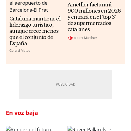
Ametller facturará
900 millones en 2026
y entrará en el ‘top 3’
Cataluña mantiene el
de supermercados
liderazgo turístico,
catalanes
aunque crece menos
que el conjunto de
Albert Martínez
España
Gerard Mateo
En voz baja