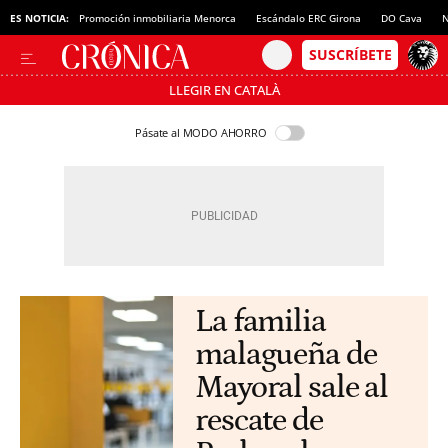
ES NOTICIA:
Promoción inmobiliaria Menorca
Escándalo ERC Girona
DO Cava
N
LLEGIR EN CATALÀ
Pásate al MODO AHORRO
La familia
malagueña de
Mayoral sale al
rescate de