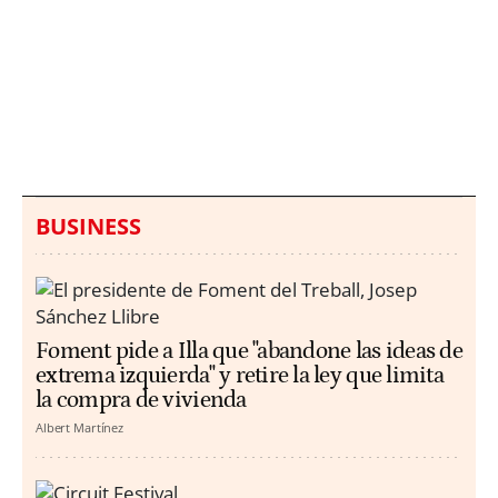
Italia investiga el
Protecció Civil alerta de
hallazgo de bolsas con
un aumento de los
millones en una playa
ahogamientos
de Sicilia
BUSINESS
Foment pide a Illa que "abandone las ideas de
extrema izquierda" y retire la ley que limita
la compra de vivienda
Albert Martínez