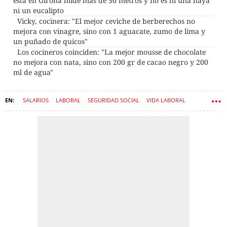
está en Girona mide más de 50 metros y no es ni una haya
ni un eucalipto
Vicky, cocinera: "El mejor ceviche de berberechos no
mejora con vinagre, sino con 1 aguacate, zumo de lima y
un puñado de quicos"
Los cocineros coinciden: "La mejor mousse de chocolate
no mejora con nata, sino con 200 gr de cacao negro y 200
ml de agua"
SALARIOS
LABORAL
SEGURIDAD SOCIAL
VIDA LABORAL
CONVENIOS
ESTATUTO DE LOS TRABAJADORES
TRABAJADORES
NÓMINAS