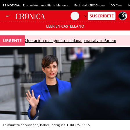
ES NOTICIA:
Promoción inmobiliaria Menorca
Escándalo ERC Girona
DO Cava
N
LEER EN CASTELLANO
Pásate al MODO AHORRO
URGENTE
Operación malagueño-catalana para salvar Parlem
La ministra de Vivienda, Isabel Rodríguez
EUROPA PRESS